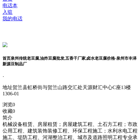
电话本
入驻
我的电话
首页泉州传统老豆腐,油炸豆腐批发,五香干厂家,卤水老豆腐价格-泉州市丰泽
新源豆制品厂
·
地址
贺兰县虹桥街与贺兰山路交汇处天源财汇中心C座13楼
1306-01
浏览
0
收藏
0
简介
机械设备租赁、房屋租赁；房屋建筑工程、土石方工程；市政
公用工程、建筑装饰装修工程、环保工程施工；水利水电工程
施工、堤防工程、河湖整治工程、城市及道路照明工程专业承