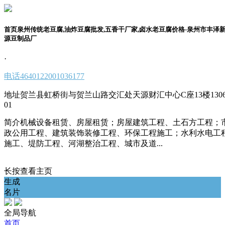
首页泉州传统老豆腐,油炸豆腐批发,五香干厂家,卤水老豆腐价格-泉州市丰泽
源豆制品厂
·
电话
4640122001036177
地址
贺兰县虹桥街与贺兰山路交汇处天源财汇中心C座13楼1306
01
简介
机械设备租赁、房屋租赁；房屋建筑工程、土石方工程；
政公用工程、建筑装饰装修工程、环保工程施工；水利水电工
施工、堤防工程、河湖整治工程、城市及道...
长按查看主页
生成
名片
全局导航
首页